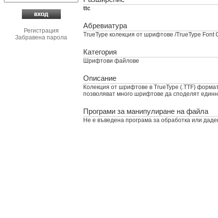
ttc
Абревиатура
Регистрация
TrueType колекция от шрифтове /TrueType Font Co
Забравена парола
Категория
Шрифтови файлове
Описание
Колекция от шрифтове в TrueType (.TTF) форма
позволяват много шрифтове да споделят единни
Програми за манипулиране на файла
Не е въведена програма за обработка или даде